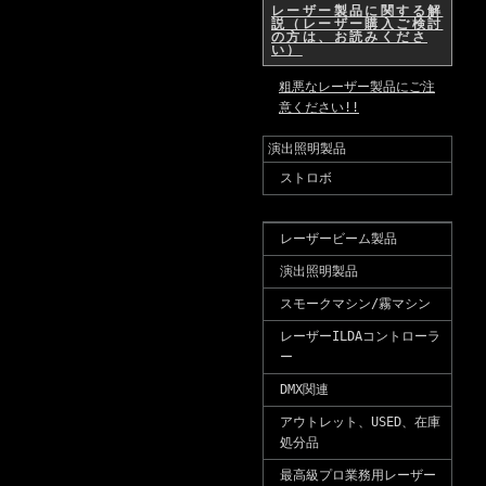
レーザー製品に関する解
説（レーザー購入ご検討
の方は、お読みくださ
い）
粗悪なレーザー製品にご注
意ください!!
演出照明製品
ストロボ
レーザービーム製品
演出照明製品
スモークマシン/霧マシン
レーザーILDAコントローラ
ー
DMX関連
アウトレット、USED、在庫
処分品
最高級プロ業務用レーザー