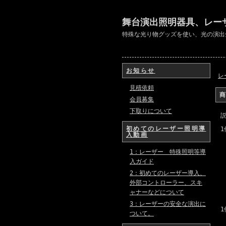
舞台演出照明器具、レー
特殊な光り物グッズを使い、光の演出
お知らせ
レ
見積依頼
会員募集
下取りについて
初めてのレーザー照明導
1
入動画
1：レーザー 特殊照明等導
入ガイド
2：初めてのレーザー導入、
外部コントローラー、スキ
ャナーなどについて
3：レーザーの安全な演出に
1
ついて。