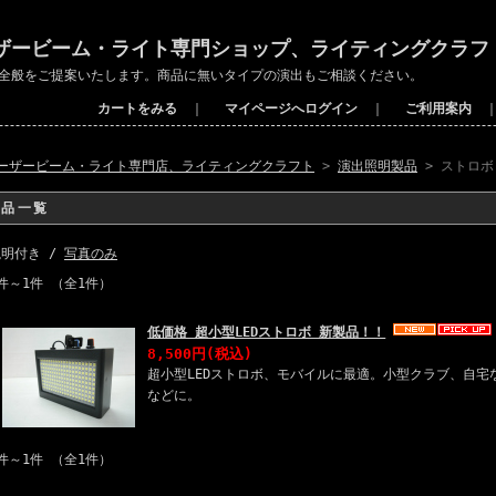
ザービーム・ライト専門ショップ、ライティングクラフ
全般をご提案いたします。商品に無いタイプの演出もご相談ください。
カートをみる
｜
マイページへログイン
｜
ご利用案内
ーザービーム・ライト専門店、ライティングクラフト
>
演出照明製品
> ストロボ
商品一覧
説明付き /
写真のみ
件～1件 （全1件）
低価格 超小型LEDストロボ 新製品！！
8,500円
(税込)
超小型LEDストロボ、モバイルに最適。小型クラブ、自宅
などに。
件～1件 （全1件）