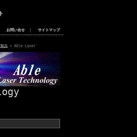
ト
｜
お問い合せ
｜
サイトマップ
ー製品
> Able Laser
logy
!
。