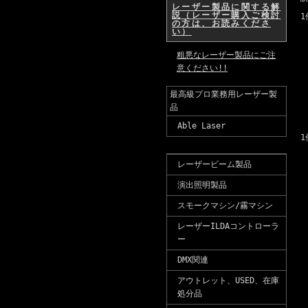
レーザー製品に関する解
説（レーザー購入ご検討
1
の方は、お読みくださ
い）
粗悪なレーザー製品にご注
意ください!!
最高級プロ業務用レーザー製
品
Able Laser
1
レーザービーム製品
演出照明製品
スモークマシン/霧マシン
レーザーILDAコントローラ
ー
DMX関連
アウトレット、USED、在庫
処分品