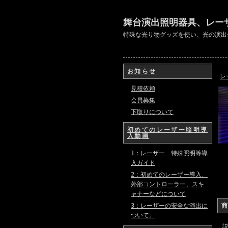
舞台演出照明器具、レー
特殊な光り物グッズを使い、光の演出
お知らせ
レ
見積依頼
会員募集
下取りについて
初めてのレーザー照明導
入動画
1：レーザー 特殊照明等導
入ガイド
2：初めてのレーザー導入、
外部コントローラー、スキ
ャナーなどについて
3：レーザーの安全な演出に
ついて。