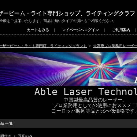
ザービーム・ライト専門ショップ、ライティングクラフ
全般をご提案いたします。商品に無いタイプの演出もご相談ください。
カートをみる
｜
マイページへログイン
｜
ご利用案内
ーザービーム・ライト専門店、ライティングクラフト
>
最高級プロ業務用レーザ
Able Laser Techno
中国製最高品質のレーザー。
プロ業務用としての使用におススメ!
ヨーロッパ製同等品と比べ低価格です
商品一覧
説明付き /
写真のみ