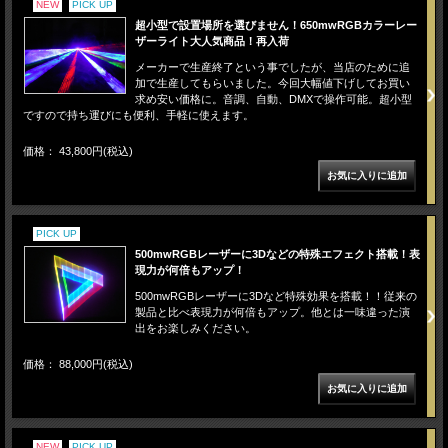
NEW
PICK UP
超小型で設置場所を選びません！650mwRGBカラーレー
ザーライト大人気商品！再入荷
メーカーで生産終了という事でしたが、当店のために追
加で生産してもらいました。今回大幅値下げしてお買い
求め安い価格に。音調、自動、DMXで操作可能。超小型
ですので持ち運びにも便利、手軽に使えます。
価格： 43,800円(税込)
PICK UP
500mwRGBレーザーに3Dなどの特殊エフェクト搭載！表
現力が何倍もアップ！
500mwRGBレーザーに3Dなど特殊効果を搭載！！従来の
製品と比べ表現力が何倍もアップ。他とは一味違った演
出をお楽しみください。
価格： 88,000円(税込)
NEW
PICK UP