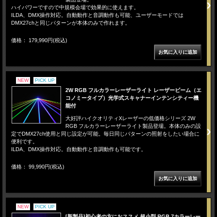
ハイパワーですので中規模会場で効果的に使えます。
ILDA、DMX操作対応。自動動作と音調動作も可能、ユーザーモードでは
DMX27chと同じパターンが本体のみで作れます。
価格： 179,990円(税込)
NEW
PICK UP
2W RGB フルカラーレーザーライト レーザービーム（エ
コノミータイプ）光学式スキャナーインテンシティー機
能付
大好評ハイクオリティXレーザーの低価格シリーズ 2W
RGB フルカラーレーザーライト製品登場。本体のみの設
定でDMX27ch使用と同じ設定が可能。毎日同じパターンの照射をしたい場合に
便利です。
ILDA、DMX操作対応。自動動作と音調動作も可能です。
価格： 99,990円(税込)
NEW
PICK UP
[新製品]初心者の方におススメ 超小型 RGB 7カラーレー