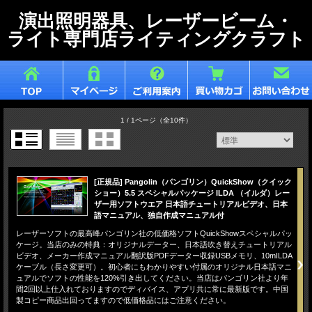
演出照明器具、レーザービーム・
ライト専門店ライティングクラフト
1 / 1ページ
（全10件）
[正規品] Pangolin（パンゴリン）QuickShow（クイック
ショー）5.5 スペシャルパッケージ ILDA （イルダ）レー
ザー用ソフトウエア 日本語チュートリアルビデオ、日本
語マニュアル、独自作成マニュアル付
レーザーソフトの最高峰パンゴリン社の低価格ソフトQuickShowスペシャルパッ
ケージ。当店のみの特典：オリジナルデーター、日本語吹き替えチュートリアル
ビデオ、メーカー作成マニュアル翻訳版PDFデーター収録USBメモリ、10mILDA
ケーブル（長さ変更可）。初心者にもわかりやすい付属のオリジナル日本語マニ
ュアルでソフトの性能を120%引き出してください。当店はパンゴリン社より年
間2回以上仕入れておりますのでディバイス、アプリ共に常に最新版です。中国
製コピー商品出回ってますので低価格品にはご注意ください。