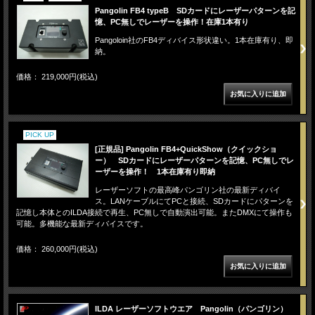
Pangolin FB4 typeB SDカードにレーザーパターンを記
憶、PC無しでレーザーを操作！在庫1本有り
Pangoloin社のFB4ディバイス形状違い。1本在庫有り、即
納。
価格： 219,000円(税込)
PICK UP
[正規品] Pangolin FB4+QuickShow（クイックショ
ー） SDカードにレーザーパターンを記憶、PC無しでレ
ーザーを操作！ 1本在庫有り即納
レーザーソフトの最高峰パンゴリン社の最新ディバイ
ス。LANケーブルにてPCと接続、SDカードにパターンを
記憶し本体とのILDA接続で再生、PC無しで自動演出可能。またDMXにて操作も
可能。多機能な最新ディバイスです。
価格： 260,000円(税込)
ILDA レーザーソフトウエア Pangolin（パンゴリン）