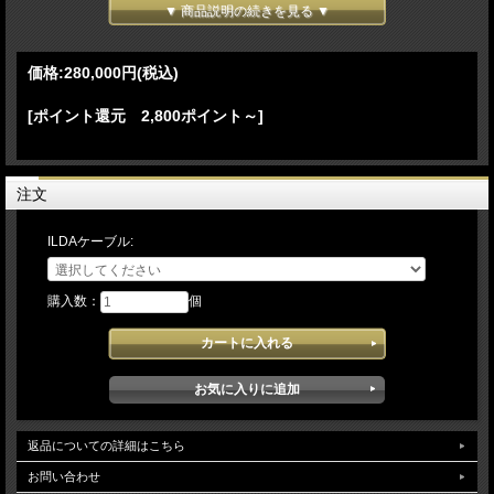
Beyond（ビヨンド）5.5
▼ 商品説明の続きを見る ▼
Essentials
価格:
280,000円
(税込)
[ポイント還元 2,800ポイント～]
スペシャルパッケージ
注文
今すぐ購入。
ILDAケーブル:
購入数：
個
ILDAレーザーコントローラー(ソフト､ディバイス)
初めての方は
こちらご覧下さい。
返品についての詳細はこちら
お問い合わせ