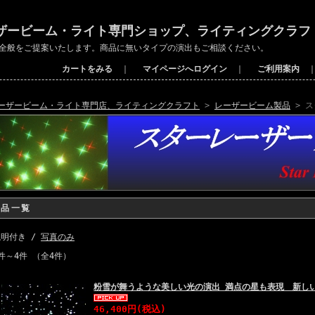
ザービーム・ライト専門ショップ、ライティングクラフ
全般をご提案いたします。商品に無いタイプの演出もご相談ください。
カートをみる
｜
マイページへログイン
｜
ご利用案内
ーザービーム・ライト専門店、ライティングクラフト
>
レーザービーム製品
> 
商品一覧
説明付き /
写真のみ
件～4件 （全4件）
粉雪が舞うような美しい光の演出 満点の星も表現 新し
46,400円
(税込)