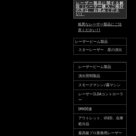
レーザー製品に関する解
説（レーザー購入ご検討
の方は、お読みくださ
い）
粗悪なレーザー製品にご注
意ください!!
レーザービーム製品
スターレーザー 星の演出
レーザービーム製品
演出照明製品
スモークマシン/霧マシン
レーザーILDAコントローラ
ー
DMX関連
アウトレット、USED、在庫
処分品
最高級プロ業務用レーザー