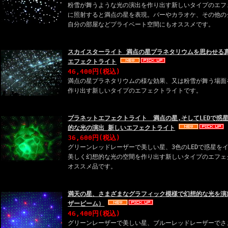
粉雪が舞うような光の演出を作り出す新しいタイプのエフ
に照射すると満点の星を表現。バーやカラオケ、その他の
自分の部屋などプライベート空間にもオススメです。
スカイスターライト 満点の星プラネタリウムを思わせる
エフェクトライト
46,400円
(税込)
満点の星プラネタリウムの様な効果、又は粉雪が舞う場面
作り出す新しいタイプのエフェクトライトです。
プラネットエフェクトライト 満点の星,そしてLEDで惑
的な光の演出 新しいエフェクトライト
36,600円
(税込)
グリーンレッドレーザーで美しい星、3色のLEDで惑星を
美しく幻想的な光の空間を作り出す新しいタイプのエフェ
オススメ品です。
満天の星、さまざまなグラフィック模様で幻想的な光を演
ザービーム）
46,400円
(税込)
グリーンレーザーで美しい星、ブルーレッドレーザーでさ