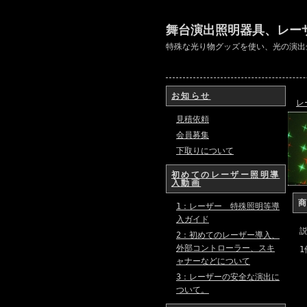
舞台演出照明器具、レー
特殊な光り物グッズを使い、光の演出
お知らせ
レ
見積依頼
会員募集
下取りについて
初めてのレーザー照明導
入動画
1：レーザー 特殊照明等導
入ガイド
2：初めてのレーザー導入、
外部コントローラー、スキ
1
ャナーなどについて
3：レーザーの安全な演出に
ついて。