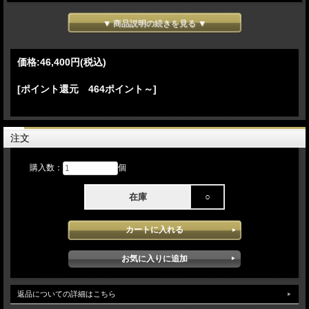
スカイスターライ
▼ 商品説明の続きを見る ▼
価格:
46,400円
(税込)
ト
[ポイント還元 464ポイント～]
注文
満点の星、そして粉雪が舞うような美しい光の演
購入数：
個
出
在庫
○
今すぐ購入
返品についての詳細はこちら