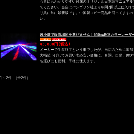
心者にもわかりやすい付属のオリジナル日本語マニュアルで
てください。当店はパンゴリン社より年間2回以上仕入れ
リ共に常に最新版です。中国製コピー商品出回ってますの
い。
超小型で設置場所を選びません！650mwRGBカラーレー
43,800円
(税込)
メーカーで生産終了という事でしたが、当店のために追加
大幅値下げしてお買い求め安い価格に。音調、自動、DMX
ち運びにも便利、手軽に使えます。
件～2件 （全2件）