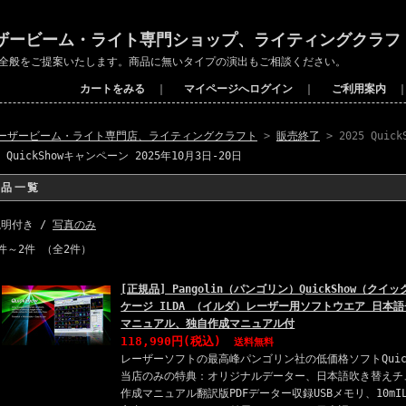
ザービーム・ライト専門ショップ、ライティングクラフ
全般をご提案いたします。商品に無いタイプの演出もご相談ください。
カートをみる
｜
マイページへログイン
｜
ご利用案内
ーザービーム・ライト専門店、ライティングクラフト
>
販売終了
> 2025 Qui
5 QuickShowキャンペーン 2025年10月3日-20日
商品一覧
説明付き /
写真のみ
件～2件 （全2件）
[正規品] Pangolin（パンゴリン）QuickShow（ク
ケージ ILDA （イルダ）レーザー用ソフトウエア 日本
マニュアル、独自作成マニュアル付
118,990円
(税込)
送料無料
レーザーソフトの最高峰パンゴリン社の低価格ソフトQuic
当店のみの特典：オリジナルデーター、日本語吹き替えチ
作成マニュアル翻訳版PDFデーター収録USBメモリ、10m