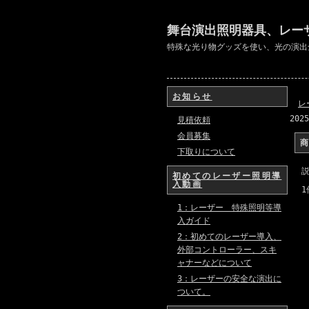
舞台演出照明器具、レー
特殊な光り物グッズを使い、光の演出
お知らせ
レ
202
見積依頼
会員募集
下取りについて
初めてのレーザー照明導
入動画
1
1：レーザー 特殊照明等導
入ガイド
2：初めてのレーザー導入、
外部コントローラー、スキ
ャナーなどについて
3：レーザーの安全な演出に
ついて。