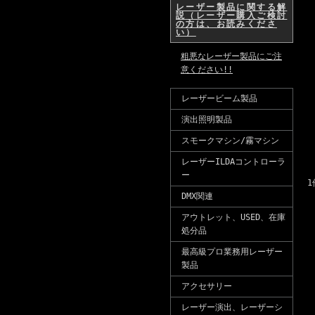
レーザー製品に関する解
説（レーザー購入ご検討
の方は、お読みくださ
い）
粗悪なレーザー製品にご注
意ください!!
レーザービーム製品
演出照明製品
スモークマシン/霧マシン
レーザーILDAコントローラ
ー
1
DMX関連
アウトレット、USED、在庫
処分品
最高級プロ業務用レーザー
製品
アクセサリー
レーザー演出、レーザーシ