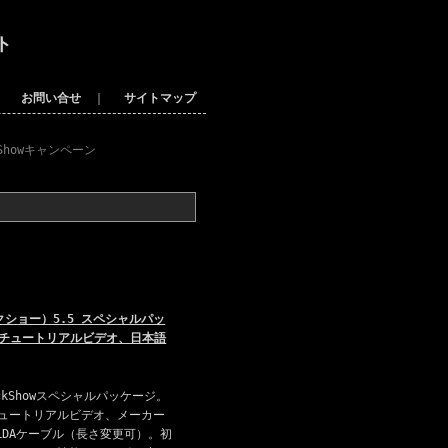
ト
｜
お問い合せ
｜
サイトマップ
ckShowキャンペーン
イックショー）5.5 スペシャルパッ
語チュートリアルビデオ、日本語
kShowスペシャルパッケージ。
ュートリアルビデオ、メーカー
ILDAケーブル（長さ変更可）。初