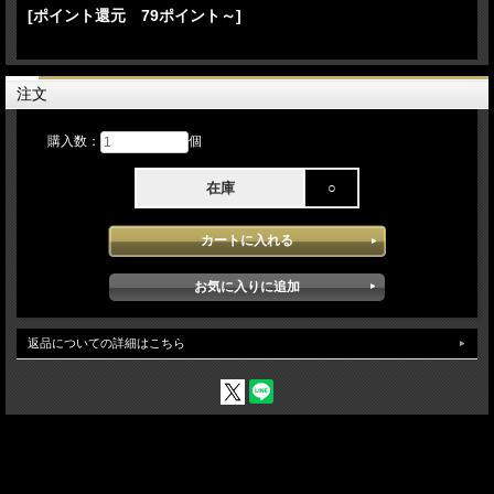
[ポイント還元 79ポイント～]
注文
DMX信号、3pin-3pinの10m延長ケーブルです。
写真は10mです。
購入数：
個
在庫
○
返品についての詳細はこちら