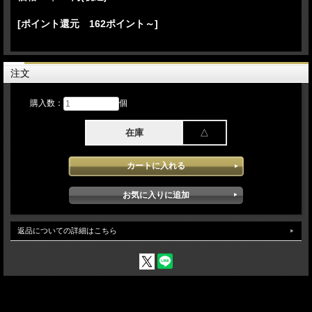
[ポイント還元 162ポイント～]
注文
購入数：
個
1系統のDMX信号を4系統（+1スルーアウト）に分
在庫
△
配するモノです。
3pin DMX信号インプット×1、スルーアウト×1
返品についての詳細はこちら