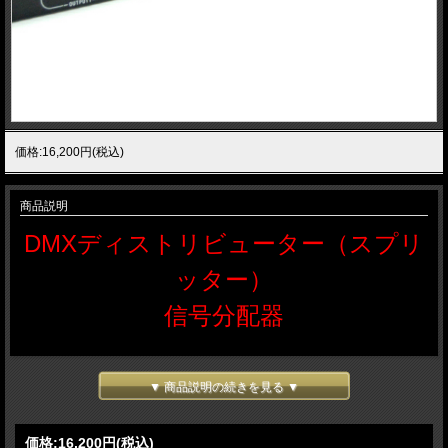
価格:16,200円(税込)
商品説明
DMXディストリビューター（スプリ
ッター）
信号分配器
1in 4out 1thru out
▼ 商品説明の続きを見る ▼
価格:
16,200円
(税込)