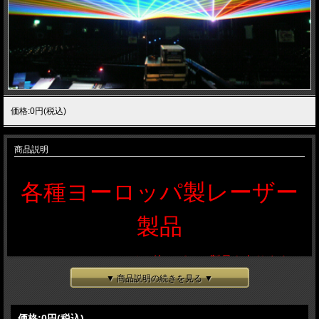
価格:0円(税込)
商品説明
各種ヨーロッパ製レーザー
製品
その他のパワー製品も有ります。
2.5 W RGB 3 W RGB 5 W RGB
▼ 商品説明の続きを見る ▼
スペック、価格等お問い合わせくだ
価格:
0円
(税込)