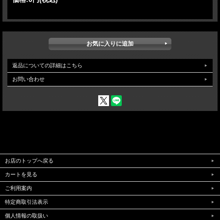
さい。
Made in Europe Laser Projector
返品についての詳細はこちら
お問い合わせ
当店で以前より取り扱ってましたヨーロッパのトップ
Laserメーカー製品
その製品が驚くほど進化し、ローコストとなっておりま
す。
価格は、
中国製最高クオリティーレーザー
とほとんど変
わりません。
業務用レーザーは中国製製品ではなく、ぜひヨー
お店のトップへ戻る
ロッパ製高品質製品をお使いください。
カートを見る
ご利用案内
特定商取引法表示
個人情報の取扱い