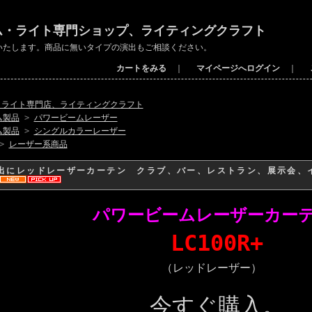
ム・ライト専門ショップ、ライティングクラフト
いたします。商品に無いタイプの演出もご相談ください。
カートをみる
｜
マイページへログイン
｜
・ライト専門店、ライティングクラフト
ム製品
>
パワービームレーザー
ム製品
>
シングルカラーレーザー
>
レーザー系商品
出にレッドレーザーカーテン クラブ、バー、レストラン、展示会、
パワービームレーザーカー
LC100R+
（レッドレーザー）
今すぐ購入。