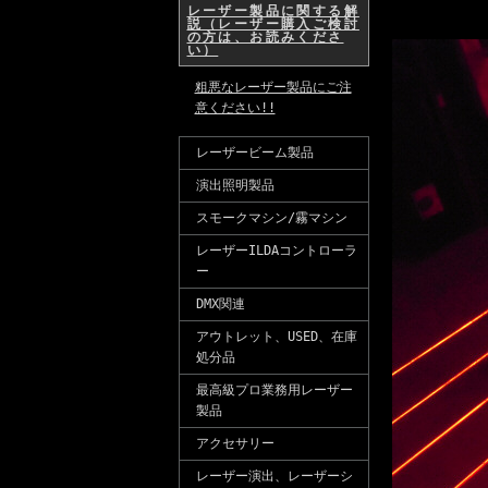
レーザー製品に関する解
説（レーザー購入ご検討
の方は、お読みくださ
い）
粗悪なレーザー製品にご注
意ください!!
レーザービーム製品
演出照明製品
スモークマシン/霧マシン
レーザーILDAコントローラ
ー
DMX関連
アウトレット、USED、在庫
処分品
最高級プロ業務用レーザー
製品
アクセサリー
レーザー演出、レーザーシ