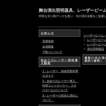
舞台演出照明器具、レーザービー
特殊な光り物グッズを使い、光の演出全般をご提案
お知らせ
レーザービーム
>
レーザービー
見積依頼
>
レーザービー
会員募集
>
演出照明製品
下取りについて
最新の光の演
初めてのレーザー照明導
期約3週間）
入動画
1：レーザー 特殊照明等導
入ガイド
2：初めてのレーザー導入、
外部コントローラー、スキ
ャナーなどについて
3：レーザーの安全な演出に
ついて。